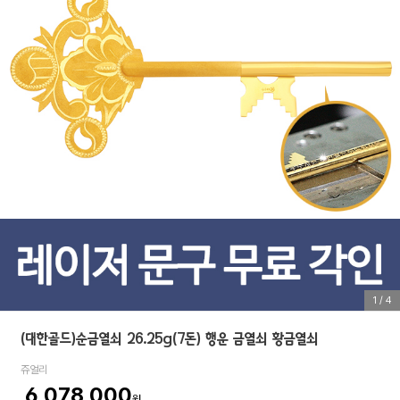
1
/
4
(대한골드)순금열쇠 26.25g(7돈) 행운 금열쇠 황금열쇠
쥬얼리
6,078,000
원