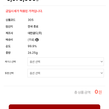
금일시세가 적용된 가격입니다.
상품코드
305
원산지
한국 종로
제조사
대한골드(주)
배송비
(무료)
순도
99.9%
중량
26.25g
케이스선택
동판선택
0
원
총 상품 금액