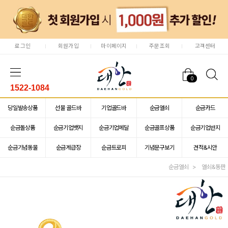
로그인
회원가입
마이페이지
주문조회
고객센터
0
1522-1084
당일발송상품
선물 골드바
기업골드바
순금열쇠
순금카드
순금돌상품
순금기업뱃지
순금기업메달
순금골프상품
순금기업반지
순금기념동물
순금계급장
순금트로피
기념문구보기
견적&시안
순금열쇠
열쇠&동판