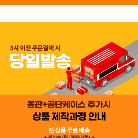
👍 네, 도움 됐어요
👎 아뇨, 아쉬워요