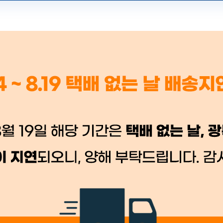
 시세가 적용
반품, 교환 시
배송 시작 후 환불이 불가
👍 네, 도움 됐어요
👎 아뇨, 아쉬워요