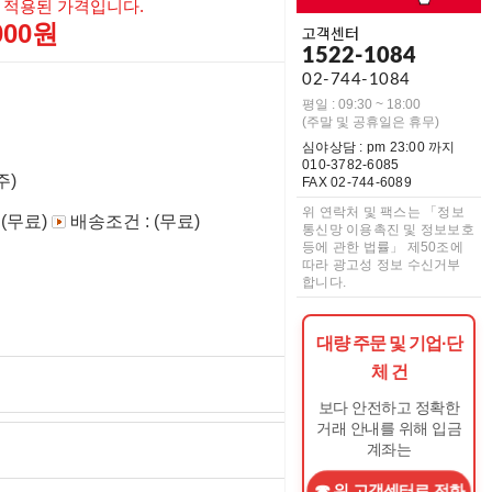
 적용된 가격입니다.
,000원
고객센터
1522-1084
02-744-1084
평일 : 09:30 ~ 18:00
(주말 및 공휴일은 휴무)
심야상담 : pm 23:00 까지
010-3782-6085
주)
FAX 02-744-6089
위 연락처 및 팩스는 「정보
 (무료)
배송조건 : (무료)
통신망 이용촉진 및 정보보호
등에 관한 법률」 제50조에
따라 광고성 정보 수신거부
합니다.
대량 주문 및 기업·단
체 건
보다 안전하고 정확한
거래 안내를 위해 입금
계좌는
위 고객센터로 전화