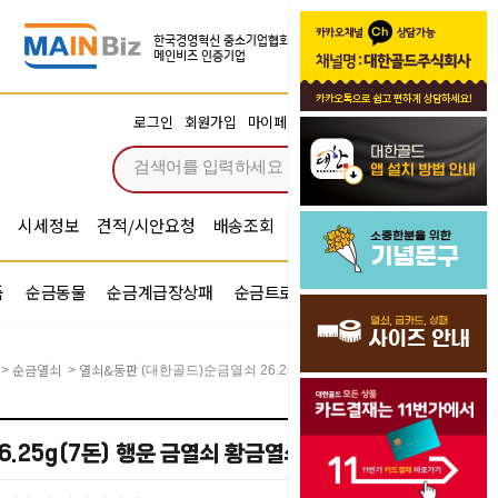
장바구니
로그인
회원가입
마이페이지
주문조회
0
시세정보
견적/시안요청
배송조회
시안확인
기념문구예문
품
순금동물
순금계급장상패
순금트로피
순금기업반지
순금열쇠
열쇠&동판
>
>
(대한골드)순금열쇠 26.25g(7돈) 행운 금열쇠 황금열쇠
.25g(7돈) 행운 금열쇠 황금열쇠