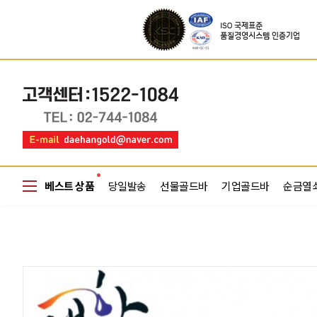
베스트 상품
당일발송
선물골드바
기업골드바
순금열