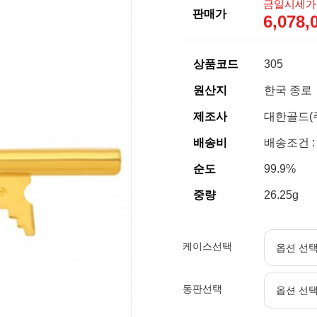
금일시세가
판매가
6,078
상품코드
305
원산지
한국 종로
제조사
대한골드(
배송비
배송조건 :
순도
99.9%
중량
26.25g
케이스선택
동판선택