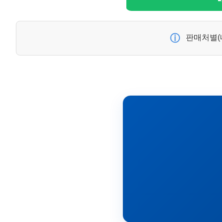
ⓘ
판매처별(네