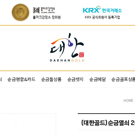
쇠
순금명함&카드
순금돌상품
순금뱃지
순금메달
순금골프상
HOME
(대한골드)순금열쇠 26