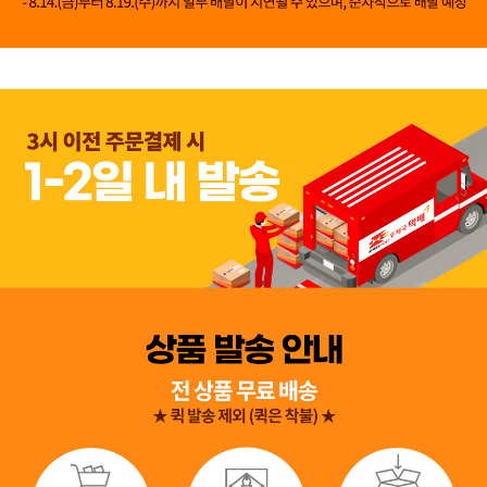
👍 네, 도움 됐어요
👎 아뇨, 아쉬워요