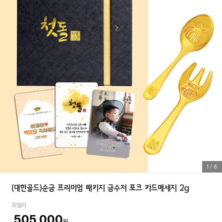
1
/
8
(대한골드)순금 프리미엄 패키지 금수저 포크 카드메세지 2g
쥬얼리
505,000
원