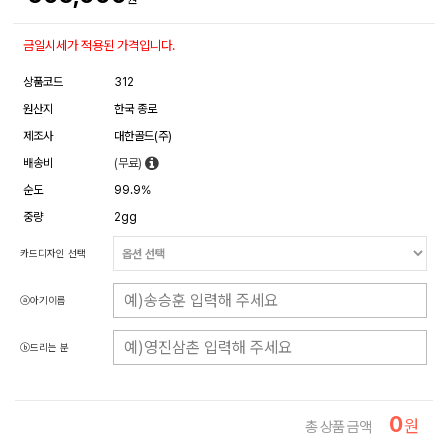
금일시세가 적용된 가격입니다.
상품코드
312
원산지
한국 종로
제조사
대한골드(주)
배송비
(무료)
순도
99.9%
중량
2gg
카드디자인 선택
ⓐ아기이름
ⓑ드리는 분
0
원
총 상품 금액