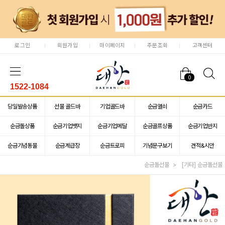
로그인
회원가입
마이페이지
주문조회
고객센터
0
1522-1084
당일발송상품
선물 골드바
기업골드바
순금열쇠
순금카드
순금돌상품
순금기업뱃지
순금기업메달
순금골프상품
순금기업반지
순금기념동물
순금계급장
순금트로피
기념문구보기
견적&시안
순금돌선물
[기타] 순금돌선물