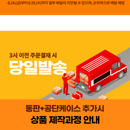
👍 네, 도움 됐어요
👎 아뇨, 아쉬워요