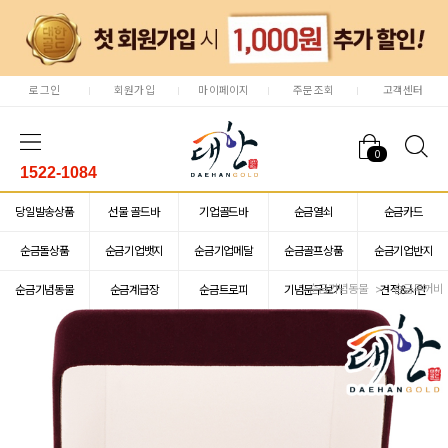
로그인
회원가입
마이페이지
주문조회
고객센터
0
1522-1084
당일발송상품
선물 골드바
기업골드바
순금열쇠
순금카드
순금돌상품
순금기업뱃지
순금기업메달
순금골프상품
순금기업반지
순금기념동물
순금두꺼비
순금기념동물
순금계급장
순금트로피
기념문구보기
견적&시안