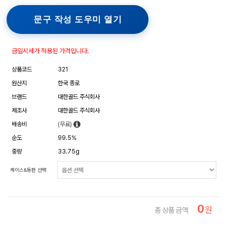
문구 작성 도우미 열기
금일시세가 적용된 가격입니다.
상품코드
321
원산지
한국 종로
브랜드
대한골드 주식회사
제조사
대한골드 주식회사
배송비
(무료)
순도
99.5%
중량
33.75g
케이스&동판 선택
0
원
총 상품 금액