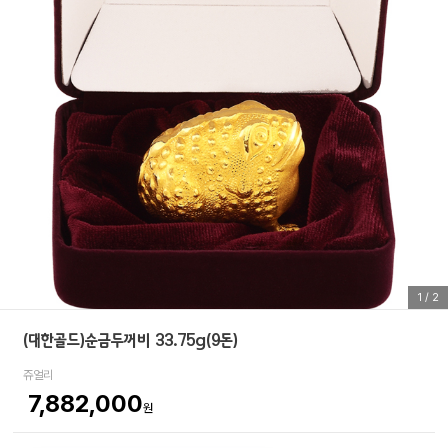
1
/
2
(대한골드)순금두꺼비 33.75g(9돈)
쥬얼리
7,882,000
원