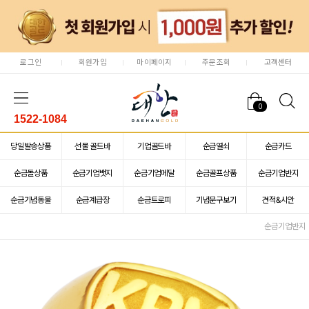
로그인
회원가입
마이페이지
주문조회
고객센터
0
1522-1084
당일발송상품
선물 골드바
기업골드바
순금열쇠
순금카드
순금돌상품
순금기업뱃지
순금기업메달
순금골프상품
순금기업반지
순금기념동물
순금계급장
순금트로피
기념문구보기
견적&시안
순금기업반지