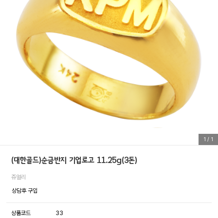
1
/
1
(대한골드)순금반지 기업로고 11.25g(3돈)
쥬얼리
상담후 구입
상품코드
33