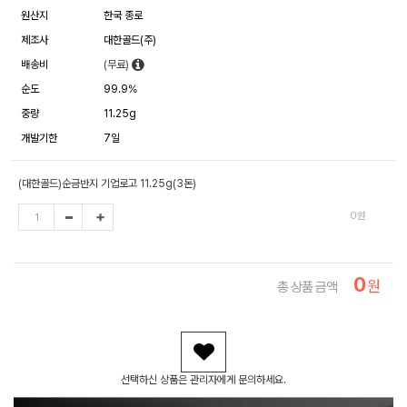
원산지
한국 종로
제조사
대한골드(주)
배송비
(무료)
순도
99.9%
중량
11.25g
개발기한
7일
(대한골드)순금반지 기업로고 11.25g(3돈)
0
원
0
원
총 상품 금액
선택하신 상품은 관리자에게 문의하세요.