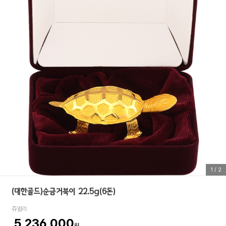
1
/
2
(대한골드)순금거북이 22.5g(6돈)
쥬얼리
5,236,000
원