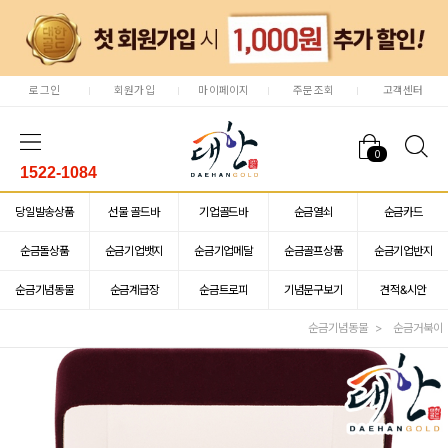
로그인
회원가입
마이페이지
주문조회
고객센터
0
1522-1084
당일발송상품
선물 골드바
기업골드바
순금열쇠
순금카드
순금돌상품
순금기업뱃지
순금기업메달
순금골프상품
순금기업반지
순금기념동물
순금계급장
순금트로피
기념문구보기
견적&시안
순금기념동물
순금거북이