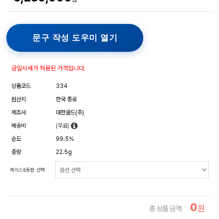
문구 작성 도우미 열기
금일시세가 적용된 가격입니다.
상품코드
334
원산지
한국 종로
제조사
대한골드(주)
배송비
(무료)
순도
99.5%
중량
22.5g
케이스&동판 선택
0
원
총 상품 금액