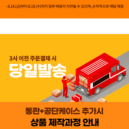
👍 네, 도움 됐어요
👎 아뇨, 아쉬워요