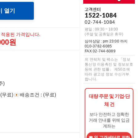
고객센터
미 열기
1522-1084
02-744-1084
평일 : 09:30 ~ 18:00
 적용된 가격입니다.
(주말 및 공휴일은 휴무)
,000원
심야상담 : pm 23:00 까지
010-3782-6085
FAX 02-744-6089
위 연락처 및 팩스는 「정보
통신망 이용촉진 및 정보보호
등에 관한 법률」 제50조에
따라 광고성 정보 수신거부
합니다.
주)
 (무료)
배송조건 : (무료)
대량 주문 및 기업·단
체 건
보다 안전하고 정확한
거래 안내를 위해 입금
계좌는
위 고객센터로 전화