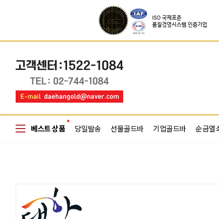
베스트 상품
당일발송
선물골드바
기업골드바
순금열