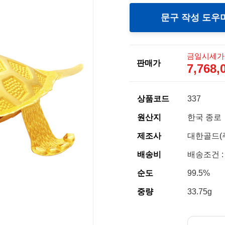
문구 작성 도우
금일시세가
판매가
7,768
상품코드
337
원산지
한국 종로
제조사
대한골드(
배송비
배송조건 :
순도
99.5%
중량
33.75g