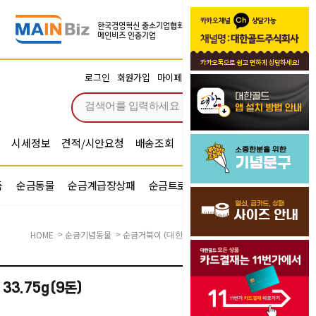
장바구니
로그인
회원가입
마이페이지
주문조회
0
시세정보
견적/시안요청
배송조회
시안확인
기념문구예문
품
순금동물
순금계급장상패
순금트로피
순금기업반지
HOME
순금기념동물
순금거북이
>
>
(대한골드)순금거북이 33.75g(9돈)
3.75g(9돈)