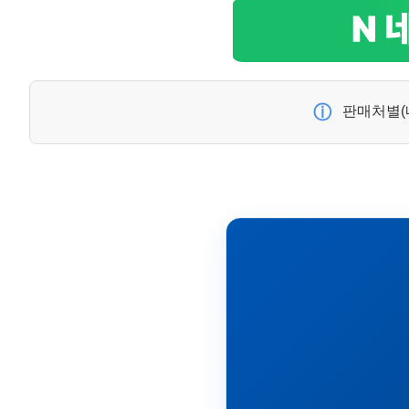
ⓘ
판매처별(네