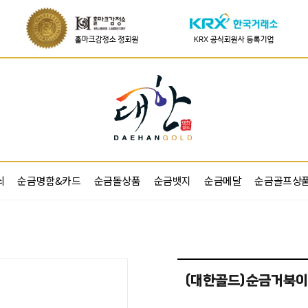
쇠
순금명함&카드
순금돌상품
순금뱃지
순금메달
순금골프상
(대한골드)순금거북이 3