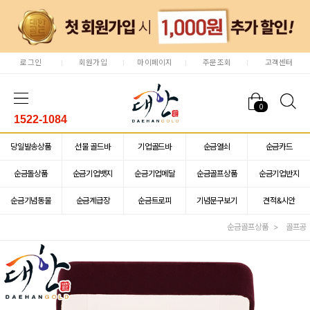
로그인
회원가입
마이페이지
주문조회
고객센터
0
1522-1084
당일발송상품
선물 골드바
기업골드바
순금열쇠
순금카드
순금돌상품
순금기업뱃지
순금기업메달
순금골프상품
순금기업반지
순금기념동물
순금계급장
순금트로피
기념문구보기
견적&시안
순금골프상품
골프공