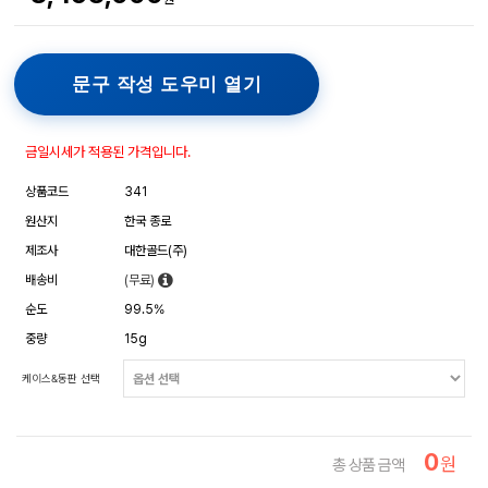
문구 작성 도우미 열기
금일시세가 적용된 가격입니다.
상품코드
341
원산지
한국 종로
제조사
대한골드(주)
배송비
(무료)
순도
99.5%
중량
15g
케이스&동판 선택
0
원
총 상품 금액