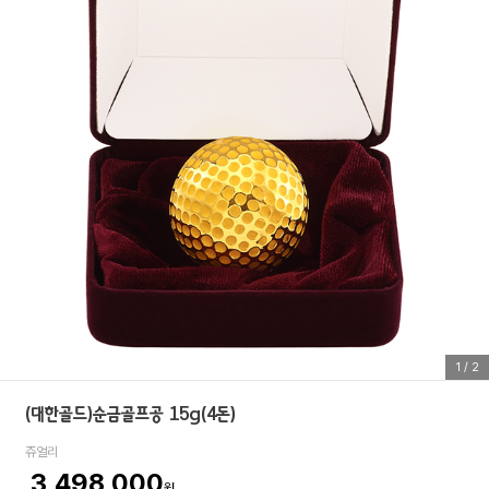
1
/
2
(대한골드)순금골프공 15g(4돈)
쥬얼리
3,498,000
원