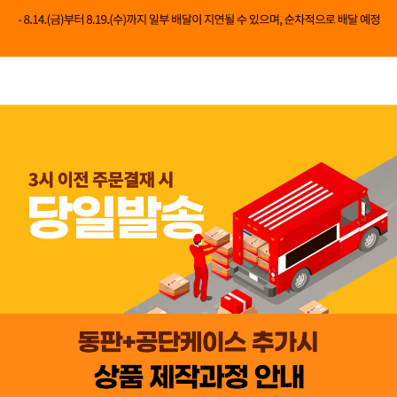
👍 네, 도움 됐어요
👎 아뇨, 아쉬워요