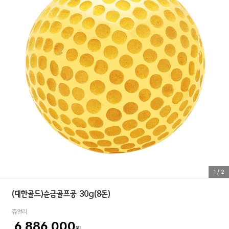
1
/
2
(대한골드)순금골프공 30g(8돈)
쥬얼리
6,886,000
원