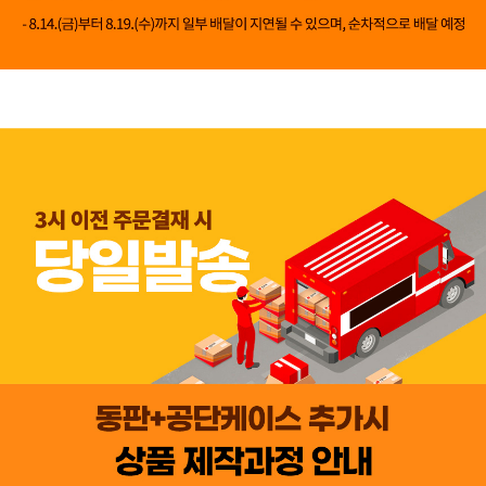
👍 네, 도움 됐어요
👎 아뇨, 아쉬워요