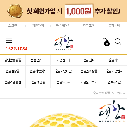
로그인
회원가입
마이페이지
주문조회
고객센터
0
1522-1084
당일발송상품
선물 골드바
기업골드바
순금열쇠
순금카드
순금돌상품
순금기업뱃지
순금기업메달
순금골프상품
순금기업반지
순금기념동물
순금계급장
순금트로피
기념문구보기
견적&시안
순금골프상품
골프공