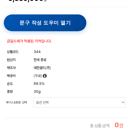
문구 작성 도우미 열기
금일시세가 적용된 가격입니다.
상품코드
344
원산지
한국 종로
제조사
대한골드(주)
배송비
(무료)
순도
99.5%
중량
30g
케이스&동판 선택
0
원
총 상품 금액