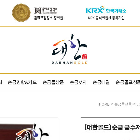
쇠
순금명함&카드
순금돌상품
순금뱃지
순금메달
순금골프상
HOME
순금돌선물
금
>
>
(대한골드)순금 금수저