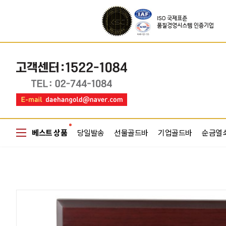
베스트 상품
당일발송
선물골드바
기업골드바
순금열