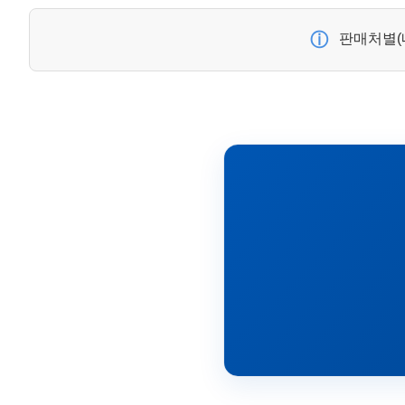
ⓘ
판매처별(네