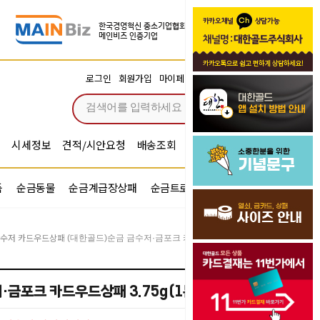
장바구니
로그인
회원가입
마이페이지
주문조회
0
시세정보
견적/시안요청
배송조회
시안확인
기념문구예문
품
순금동물
순금계급장상패
순금트로피
순금기업반지
수저 카드우드상패
(대한골드)순금 금수저·금포크 카드우드상패 3.75g(1돈,한돈)
·금포크 카드우드상패 3.75g(1돈,한돈)