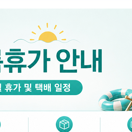
 시세가 적용
반품, 교환 시
배송 시작 후 환불이 불가
👍 네, 도움 됐어요
👎 아뇨, 아쉬워요