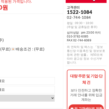
 적용된 가격입니다.
00원
고객센터
1522-1084
02-744-1084
평일 : 09:30 ~ 18:00
(주말 및 공휴일은 휴무)
심야상담 : pm 23:00 까지
010-3782-6085
주)
FAX 02-744-6089
위 연락처 및 팩스는 「정보
 (무료)
배송조건 : (무료)
통신망 이용촉진 및 정보보호
등에 관한 법률」 제50조에
따라 광고성 정보 수신거부
합니다.
대량 주문 및 기업·단
체 건
보다 안전하고 정확한
거래 안내를 위해 입금
계좌는
위 고객센터로 전화