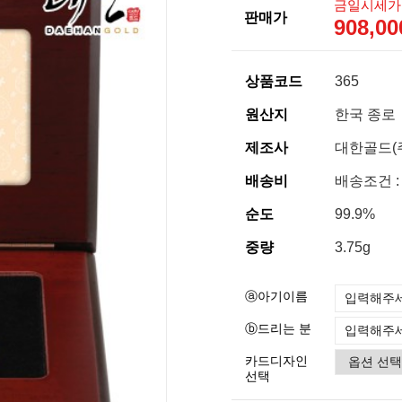
금일시세가
판매가
908,0
상품코드
365
원산지
한국 종로
제조사
대한골드(
배송비
배송조건 :
순도
99.9%
중량
3.75g
ⓐ아기이름
ⓑ드리는 분
카드디자인
선택