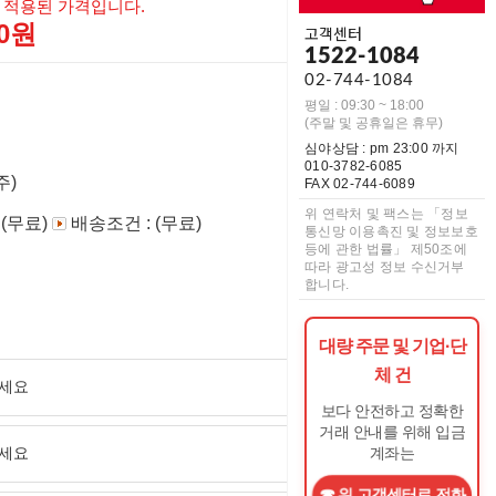
 적용된 가격입니다.
00원
고객센터
1522-1084
02-744-1084
평일 : 09:30 ~ 18:00
(주말 및 공휴일은 휴무)
심야상담 : pm 23:00 까지
010-3782-6085
주)
FAX 02-744-6089
위 연락처 및 팩스는 「정보
 (무료)
배송조건 : (무료)
통신망 이용촉진 및 정보보호
등에 관한 법률」 제50조에
따라 광고성 정보 수신거부
합니다.
대량 주문 및 기업·단
체 건
보다 안전하고 정확한
거래 안내를 위해 입금
계좌는
위 고객센터로 전화