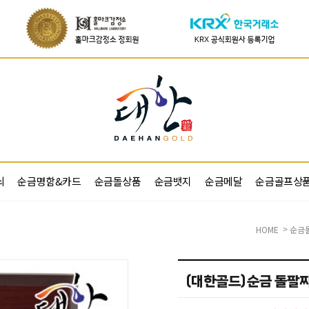
쇠
순금명함&카드
순금돌상품
순금뱃지
순금메달
순금골프상
HOME
순금
>
(대한골드)순금 돌팔찌