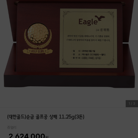
1
/
3
(대한골드)순금 골프공 상패 11.25g(3돈)
쥬얼리
2,624,000
원