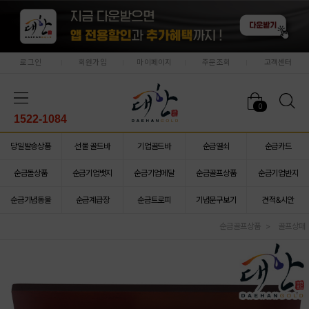
로그인
회원가입
마이페이지
주문조회
고객센터
0
1522-1084
당일발송상품
선물 골드바
기업골드바
순금열쇠
순금카드
순금돌상품
순금기업뱃지
순금기업메달
순금골프상품
순금기업반지
순금기념동물
순금계급장
순금트로피
기념문구보기
견적&시안
순금골프상품
골프상패