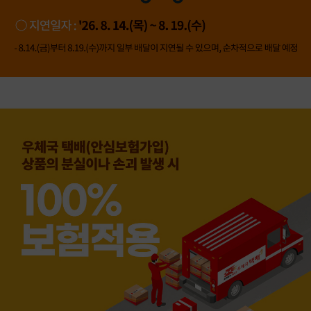
👍 네, 도움 됐어요
👎 아뇨, 아쉬워요