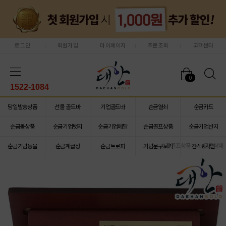
로그인
회원가입
마이페이지
주문조회
고객센터
0
1522-1084
당일발송상품
선물 골드바
기업골드바
순금열쇠
순금카드
순금돌상품
순금기업뱃지
순금기업메달
순금골프상품
순금기업반지
순금골프상품
골프상패
순금기념동물
순금계급장
순금트로피
기념문구보기
견적&시안