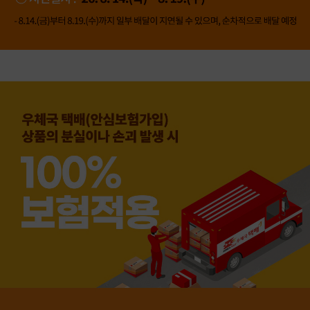
👍 네, 도움 됐어요
👎 아뇨, 아쉬워요