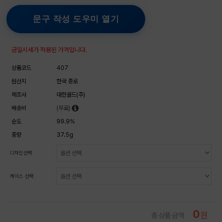
문구 작성 도우미 열기
금일시세가 적용된 가격입니다.
상품코드
407
원산지
한국 종로
제조사
대한골드(주)
배송비
(무료)
순도
99.9%
중량
37.5g
디자인선택
케이스 선택
0
원
총 상품 금액