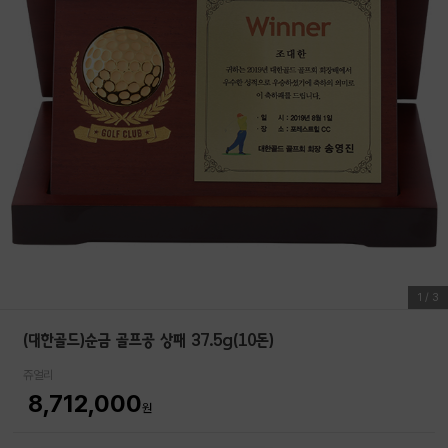
1
/
3
(대한골드)순금 골프공 상패 37.5g(10돈)
쥬얼리
8,712,000
원