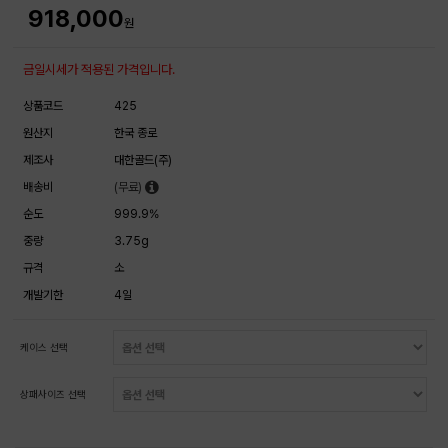
918,000
원
금일시세가 적용된 가격입니다.
상품코드
425
원산지
한국 종로
제조사
대한골드(주)
배송비
(무료)
순도
999.9%
중량
3.75g
규격
소
개발기한
4일
케이스 선택
상패사이즈 선택