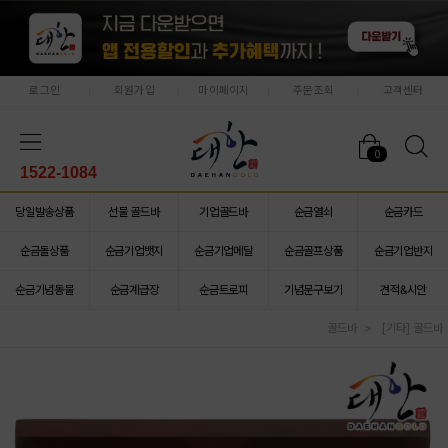
로그인
회원가입
마이페이지
주문조회
고객센터
0
1522-1084
당일발송상품
선물 골드바
기업골드바
순금열쇠
순금카드
순금돌상품
순금기업뱃지
순금기업메달
순금골프상품
순금기업반지
순금기념동물
순금계급장
순금트로피
기념문구보기
견적&시안
골드바
[기타] 골드바