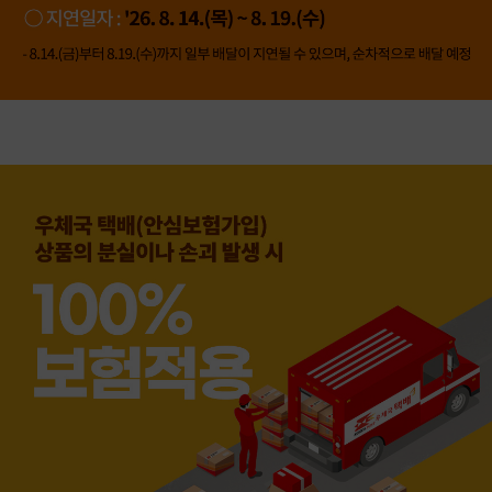
👍 네, 도움 됐어요
👎 아뇨, 아쉬워요