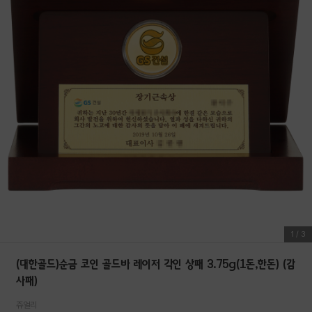
1
/
3
(대한골드)순금 코인 골드바 레이저 각인 상패 3.75g(1돈,한돈) (감
사패)
쥬얼리