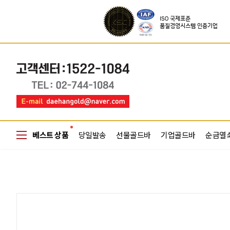
베스트 상품
당일발송
선물골드바
기업골드바
순금열