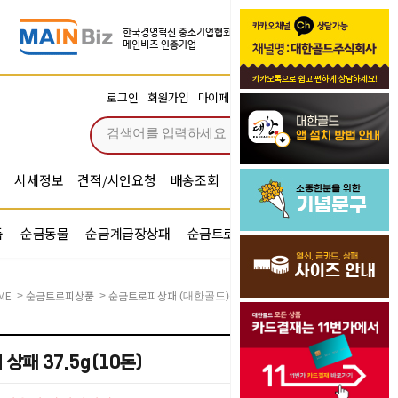
장바구니
로그인
회원가입
마이페이지
주문조회
0
시세정보
견적/시안요청
배송조회
시안확인
기념문구예문
품
순금동물
순금계급장상패
순금트로피
순금기업반지
ME
순금트로피상품
순금트로피상패
>
>
(대한골드)순금 트로피 상패 37.5g(10돈)
상패 37.5g(10돈)