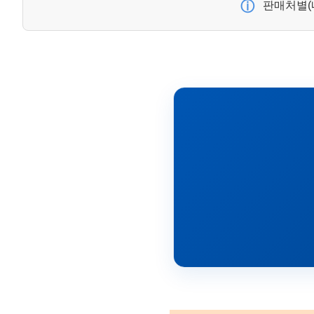
ⓘ
판매처별(네
금일