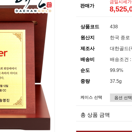
금일시세가
판매가
8,525
상품코드
438
원산지
한국 종로
제조사
대한골드(
배송비
배송조건 :
순도
99.9%
중량
37.5g
케이스 선택
총 상품 금액