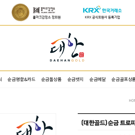
쇠
순금명함&카드
순금돌상품
순금뱃지
순금메달
순금골프상
HO
(대한골드)순금 트로피 