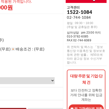
 적용된 가격입니다.
,000원
고객센터
1522-1084
02-744-1084
평일 : 09:30 ~ 18:00
(주말 및 공휴일은 휴무)
심야상담 : pm 23:00 까지
010-3782-6085
주)
FAX 02-744-6089
위 연락처 및 팩스는 「정보
 (무료)
배송조건 : (무료)
통신망 이용촉진 및 정보보호
등에 관한 법률」 제50조에
따라 광고성 정보 수신거부
합니다.
대량 주문 및 기업·단
체 건
보다 안전하고 정확한
0
원
거래 안내를 위해 입금
계좌는
위 고객센터로 전화