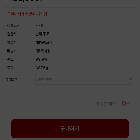
금일시세가 적용된 가격입니다.
상품코드
478
원산지
한국 종로
제조사
대한골드(주)
배송비
(무료)
순도
99.9%
중량
1.875g
양면선택
0
원
총 상품 금액
구매하기