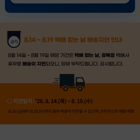
금일 시세가 적용
반품, 교환 시
배송
시작 후 환불이 불가
👍 네, 도움 됐어요
👎 아뇨, 아쉬워요