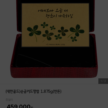
1
/
3
(대한골드)순금카드명함 1.875g(반돈)
쥬얼리
459,000
원