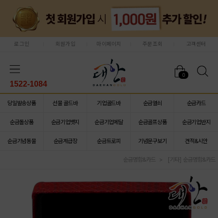
로그인
회원가입
마이페이지
주문조회
고객센터
0
1522-1084
당일발송상품
선물 골드바
기업골드바
순금열쇠
순금카드
순금돌상품
순금기업뱃지
순금기업메달
순금골프상품
순금기업반지
순금기념동물
순금계급장
순금트로피
기념문구보기
견적&시안
순금명함&카드
[기타] 순금명함&카드