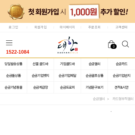
로그인
회원가입
마이페이지
주문조회
고객센터
0
1522-1084
당일발송상품
선물 골드바
기업골드바
순금열쇠
순금카드
순금돌상품
순금기업뱃지
순금기업메달
순금골프상품
순금기업반지
순금기념동물
순금계급장
순금트로피
기념문구보기
견적&시안
순금열쇠
카드형부적열쇠