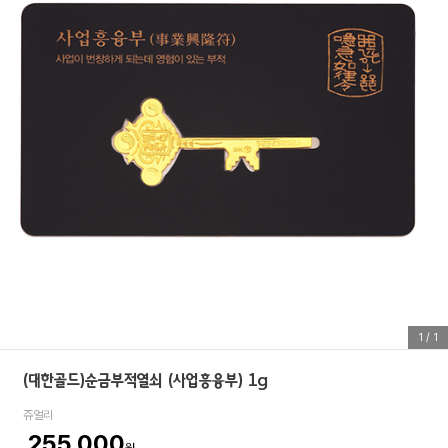
1
/
1
(대한골드)순금부적열쇠 (사업흥융부) 1g
쥬얼리
255,000
원