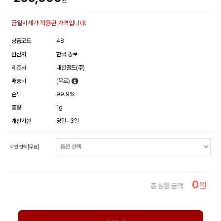
금일시세가 적용된 가격입니다.
상품코드
48
원산지
한국 종로
제조사
대한골드(주)
배송비
(무료)
순도
99.9%
중량
1g
개발기한
당일~3일
각인선택[무료]
0
원
총 상품 금액