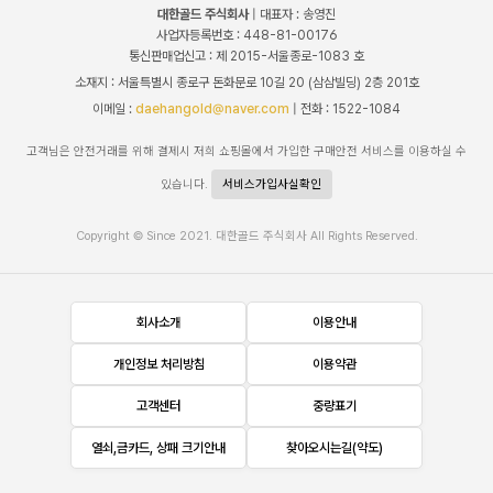
대한골드 주식회사
| 대표자 : 송영진
사업자등록번호 : 448-81-00176
통신판매업신고 : 제 2015-서울종로-1083 호
소재지 : 서울특별시 종로구 돈화문로 10길 20 (삼삼빌딩) 2층 201호
이메일 :
daehangold@naver.com
| 전화 : 1522-1084
고객님은 안전거래를 위해 결제시 저희 쇼핑몰에서 가입한 구매안전 서비스를 이용하실 수
있습니다.
서비스가입사실확인
Copyright © Since 2021. 대한골드 주식회사 All Rights Reserved.
회사소개
이용안내
개인정보 처리방침
이용약관
고객센터
중량표기
열쇠,금카드, 상패 크기안내
찾아오시는길(약도)