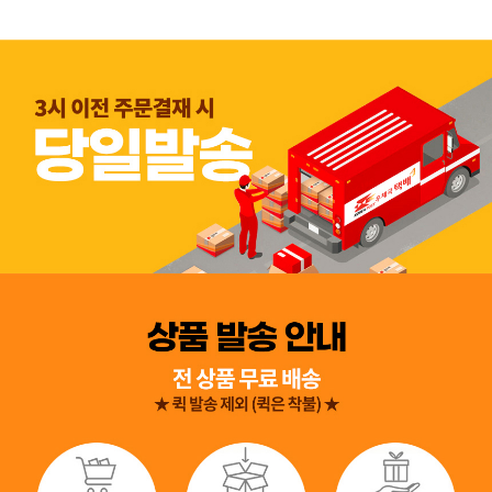
👍 네, 도움 됐어요
👎 아뇨, 아쉬워요