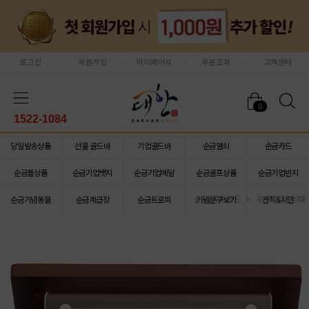
로그인
회원가입
마이페이지
주문조회
고객센터
0
1522-1084
당일발송상품
선물 골드바
기업골드바
순금열쇠
순금카드
순금돌상품
순금기업뱃지
순금기업메달
순금골프상품
순금기업반지
순금명함&카드
우드아크릴상패
순금기념동물
순금계급장
순금트로피
기념문구보기
견적&시안