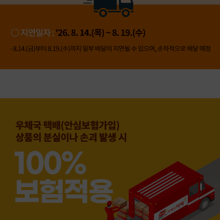
👍 네, 도움 됐어요
👎 아뇨, 아쉬워요