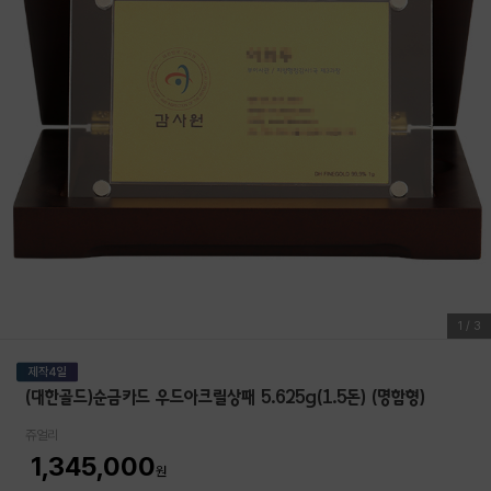
1
/
3
(대한골드)순금카드 우드아크릴상패 5.625g(1.5돈) (명함형)
쥬얼리
1,345,000
원