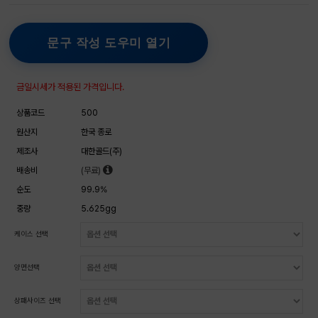
문구 작성 도우미 열기
금일시세가 적용된 가격입니다.
상품코드
500
원산지
한국 종로
제조사
대한골드(주)
배송비
(무료)
순도
99.9%
중량
5.625gg
케이스 선택
양면선택
상패사이즈 선택