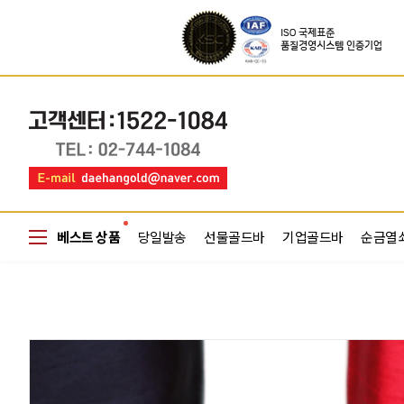
베스트 상품
당일발송
선물골드바
기업골드바
순금열