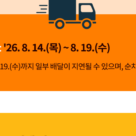
👍 네, 도움 됐어요
👎 아뇨, 아쉬워요