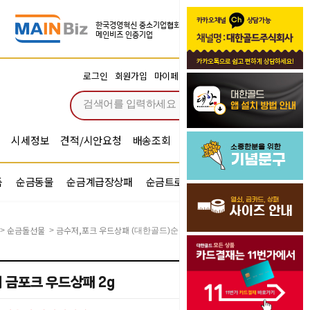
장바구니
로그인
회원가입
마이페이지
주문조회
0
시세정보
견적/시안요청
배송조회
시안확인
기념문구예문
품
순금동물
순금계급장상패
순금트로피
순금기업반지
순금돌선물
금수저,포크 우드상패
>
>
(대한골드)순금 금수저 금포크 우드상패 2g
 금포크 우드상패 2g