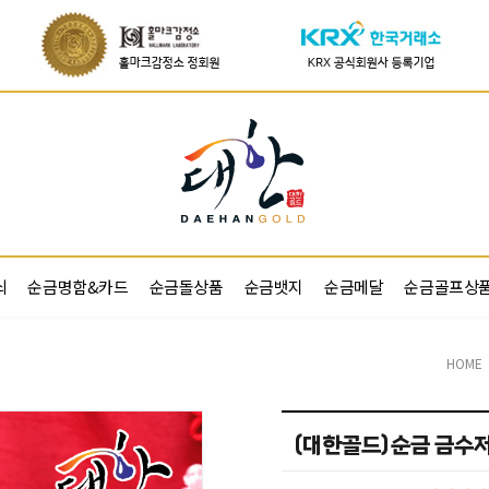
쇠
순금명함&카드
순금돌상품
순금뱃지
순금메달
순금골프상
HOME
(대한골드)순금 금수저