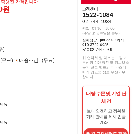
 적용된 가격입니다.
00원
고객센터
1522-1084
02-744-1084
평일 : 09:30 ~ 18:00
(주말 및 공휴일은 휴무)
심야상담 : pm 23:00 까지
010-3782-6085
주)
FAX 02-744-6089
위 연락처 및 팩스는 「정보
 (무료)
배송조건 : (무료)
통신망 이용촉진 및 정보보호
등에 관한 법률」 제50조에
따라 광고성 정보 수신거부
합니다.
대량 주문 및 기업·단
체 건
보다 안전하고 정확한
거래 안내를 위해 입금
계좌는
위 고객센터로 전화