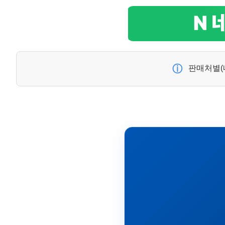
ⓘ
판매처별(네