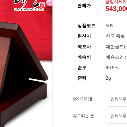
금일시세가
판매가
543,0
상품코드
505
원산지
한국 종로
제조사
대한골드(
배송비
배송조건 :
순도
99.9%
중량
2g
ⓐ아기이름
ⓑ드리는 분