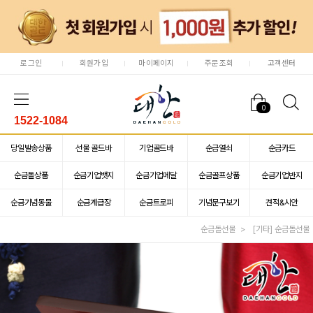
로그인
회원가입
마이페이지
주문조회
고객센터
0
1522-1084
당일발송상품
선물 골드바
기업골드바
순금열쇠
순금카드
순금돌상품
순금기업뱃지
순금기업메달
순금골프상품
순금기업반지
순금기념동물
순금계급장
순금트로피
기념문구보기
견적&시안
순금돌선물
[기타] 순금돌선물