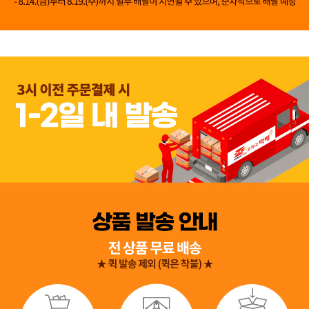
👍 네, 도움 됐어요
👎 아뇨, 아쉬워요