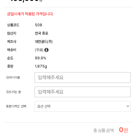
금일시세가 적용된 가격입니다.
상품코드
508
원산지
한국 종로
제조사
대한골드(주)
배송비
(무료)
순도
99.9%
중량
1.875g
ⓐ아기이름
ⓑ드리는 분
동판디자인 선택
0
원
총 상품 금액