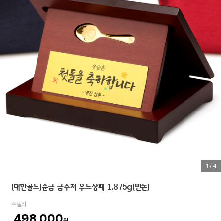
1
/
4
(대한골드)순금 금수저 우드상패 1.875g(반돈)
쥬얼리
498,000
원