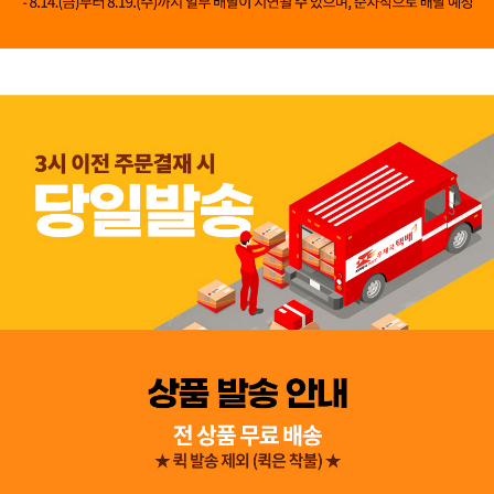
👍 네, 도움 됐어요
👎 아뇨, 아쉬워요