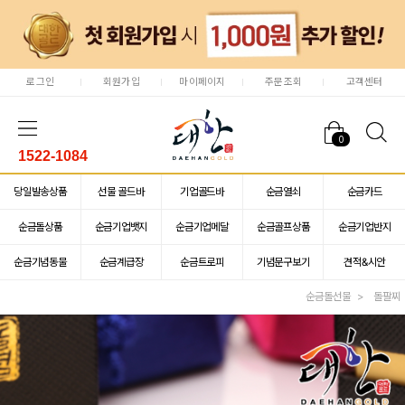
로그인
회원가입
마이페이지
주문조회
고객센터
0
1522-1084
당일발송상품
선물 골드바
기업골드바
순금열쇠
순금카드
순금돌상품
순금기업뱃지
순금기업메달
순금골프상품
순금기업반지
순금기념동물
순금계급장
순금트로피
기념문구보기
견적&시안
순금돌선물
돌팔찌