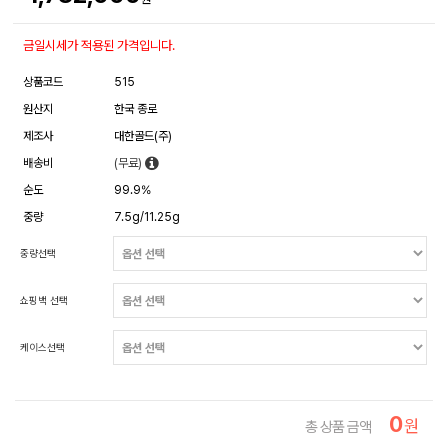
금일시세가 적용된 가격입니다.
상품코드
515
원산지
한국 종로
제조사
대한골드(주)
배송비
(무료)
순도
99.9%
중량
7.5g/11.25g
중량선택
쇼핑백 선택
케이스선택
0
원
총 상품 금액