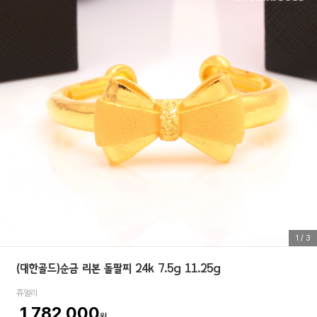
1
/
3
(대한골드)순금 리본 돌팔찌 24k 7.5g 11.25g
쥬얼리
1,782,000
원