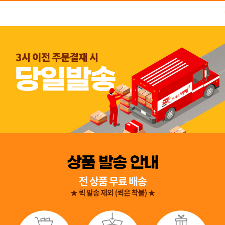
👍 네, 도움 됐어요
👎 아뇨, 아쉬워요