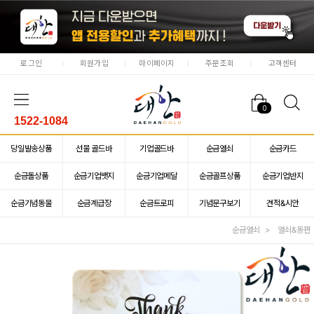
로그인
회원가입
마이페이지
주문조회
고객센터
0
1522-1084
당일발송상품
선물 골드바
기업골드바
순금열쇠
순금카드
순금돌상품
순금기업뱃지
순금기업메달
순금골프상품
순금기업반지
순금기념동물
순금계급장
순금트로피
기념문구보기
견적&시안
순금열쇠
열쇠&동판