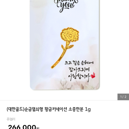
1
/
2
(대한골드)순금열쇠형 황금카네이션 소중한분 1g
쥬얼리
266,000
원