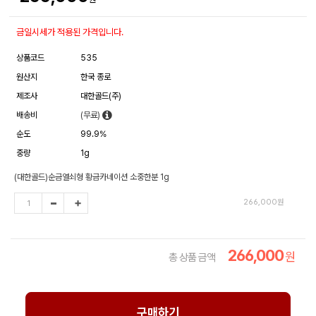
금일시세가 적용된 가격입니다.
상품코드
535
원산지
한국 종로
제조사
대한골드(주)
배송비
(무료)
순도
99.9%
중량
1g
(대한골드)순금열쇠형 황금카네이션 소중한분 1g
266,000
원
266,000
원
총 상품 금액
구매하기