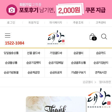
로그인
회원가입
마이페이지
주문조회
고객센터
0
1522-1084
당일발송상품
선물 골드바
기업골드바
순금열쇠
순금카드
순금돌상품
순금기업뱃지
순금기업메달
순금골프상품
순금기업반지
순금기념동물
순금계급장
순금트로피
기념문구보기
견적&시안
순금열쇠
열쇠&동판