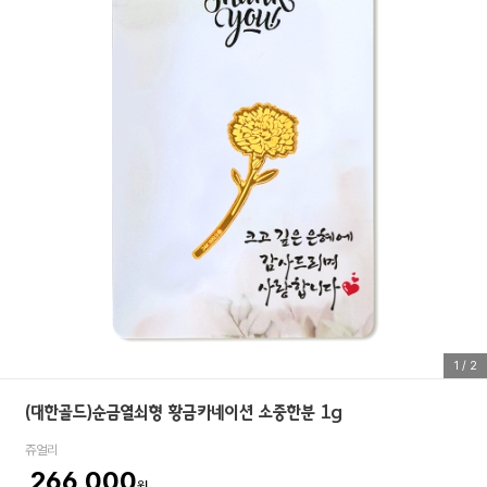
1
/
2
(대한골드)순금열쇠형 황금카네이션 소중한분 1g
쥬얼리
266,000
원