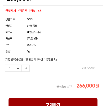
금일시세가 적용된 가격입니다.
상품코드
535
원산지
한국 종로
제조사
대한골드(주)
배송비
(무료)
순도
99.9%
중량
1g
(대한골드)순금열쇠형 황금카네이션 소중한분 1g
266,000
원
266,000
원
총 상품 금액
구매하기