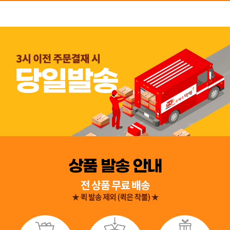
👍 네, 도움 됐어요
👎 아뇨, 아쉬워요