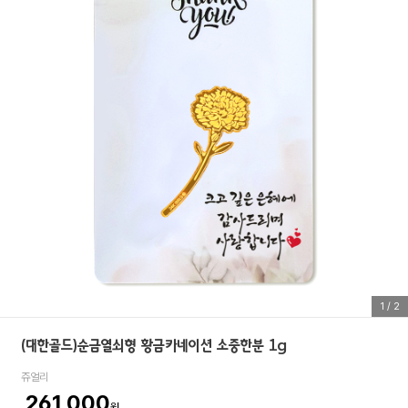
1
/
2
(대한골드)순금열쇠형 황금카네이션 소중한분 1g
쥬얼리
261,000
원