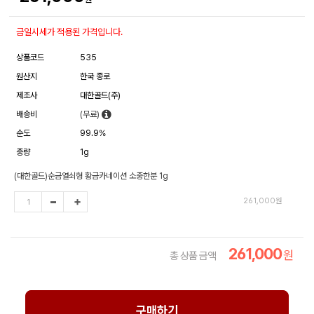
금일시세가 적용된 가격입니다.
상품코드
535
원산지
한국 종로
제조사
대한골드(주)
배송비
(무료)
순도
99.9%
중량
1g
(대한골드)순금열쇠형 황금카네이션 소중한분 1g
261,000
원
261,000
원
총 상품 금액
구매하기