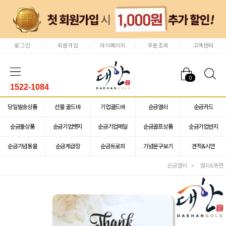
로그인
회원가입
마이페이지
주문조회
고객센터
0
1522-1084
당일발송상품
선물 골드바
기업골드바
순금열쇠
순금카드
순금돌상품
순금기업뱃지
순금기업메달
순금골프상품
순금기업반지
순금기념동물
순금계급장
순금트로피
기념문구보기
견적&시안
순금열쇠
열쇠&동판