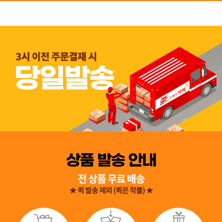
👍 네, 도움 됐어요
👎 아뇨, 아쉬워요