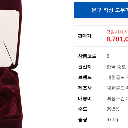
문구 작성 도우
금일시세가
판매가
8,701
상품코드
6
원산지
한국 종로
브랜드
대한골드 
제조사
대한골드 
배송비
배송조건 :
순도
99.5%
중량
37.5g