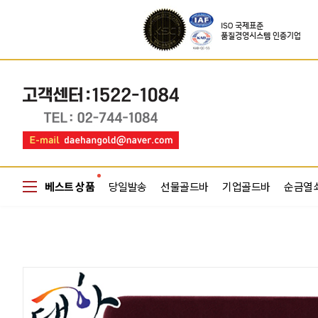
베스트 상품
당일발송
선물골드바
기업골드바
순금열