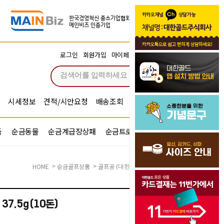
장바구니
로그인
회원가입
마이페이지
주문조회
0
시세정보
견적/시안요청
배송조회
시안확인
기념문구예문
품
순금동물
순금계급장상패
순금트로피
순금기업반지
HOME
순금골프상품
골프공
>
>
(대한골드)순금골프공 37.5g(10돈)
7.5g(10돈)