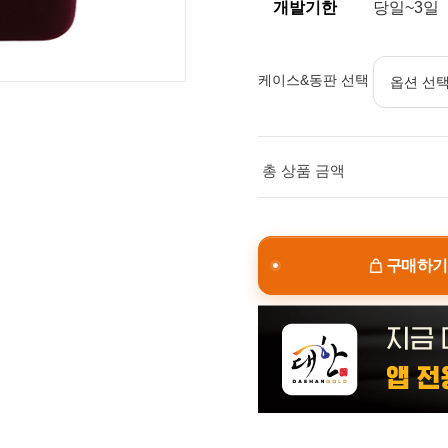
개발기한
당일~3일
케이스&동판 선택
총 상품 금액
구매하기