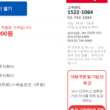
고객센터
미 열기
1522-1084
02-744-1084
평일 : 09:30 ~ 18:00
 적용된 가격입니다.
(주말 및 공휴일은 휴무)
,000원
심야상담 : pm 23:00 까지
010-3782-6085
FAX 02-744-6089
위 연락처 및 팩스는 「정보
통신망 이용촉진 및 정보보호
등에 관한 법률」 제50조에
따라 광고성 정보 수신거부
합니다.
주식회사
주식회사
대량 주문 및 기업·단
체 건
 (무료)
배송조건 : (무료)
보다 안전하고 정확한
거래 안내를 위해 입금
계좌는
위 고객센터로 전화