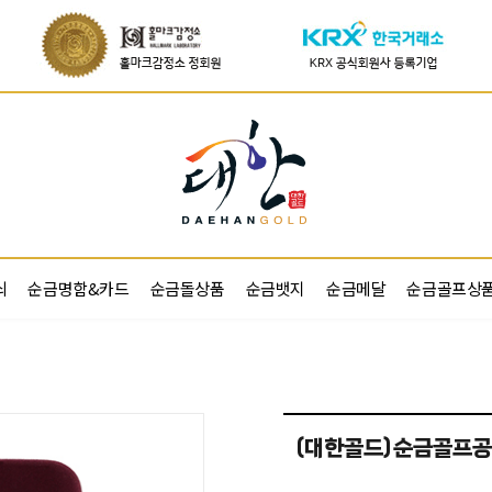
쇠
순금명함&카드
순금돌상품
순금뱃지
순금메달
순금골프상
(대한골드)순금골프공 3