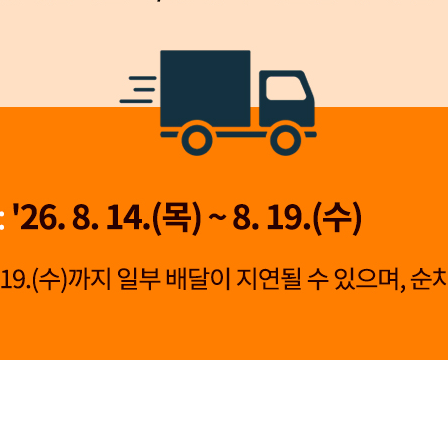
👍 네, 도움 됐어요
👎 아뇨, 아쉬워요