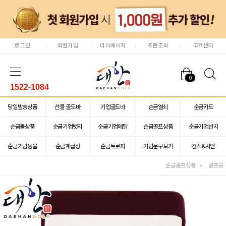
로그인
회원가입
마이페이지
주문조회
고객센터
0
1522-1084
당일발송상품
선물 골드바
기업골드바
순금열쇠
순금카드
순금돌상품
순금기업뱃지
순금기업메달
순금골프상품
순금기업반지
순금기념동물
순금계급장
순금트로피
기념문구보기
견적&시안
순금골프상품
골프공