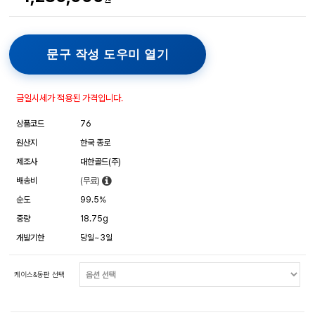
문구 작성 도우미 열기
금일시세가 적용된 가격입니다.
상품코드
76
원산지
한국 종로
제조사
대한골드(주)
배송비
(무료)
순도
99.5%
중량
18.75g
개발기한
당일~3일
케이스&동판 선택