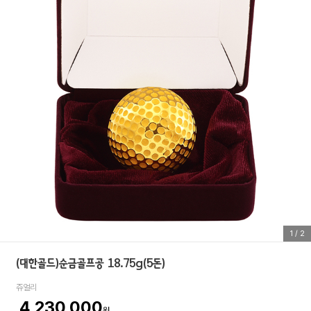
1
/
2
(대한골드)순금골프공 18.75g(5돈)
쥬얼리
4,230,000
원