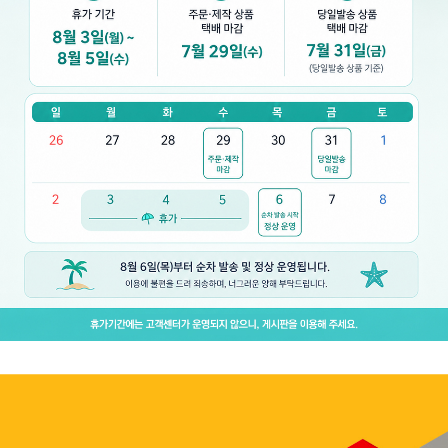
👍 네, 도움 됐어요
👎 아뇨, 아쉬워요