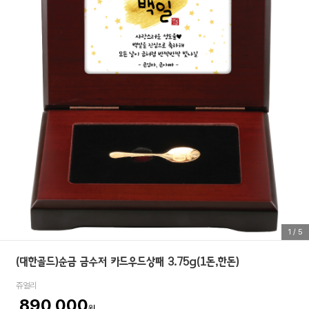
1
/
5
(대한골드)순금 금수저 카드우드상패 3.75g(1돈,한돈)
쥬얼리
890,000
원