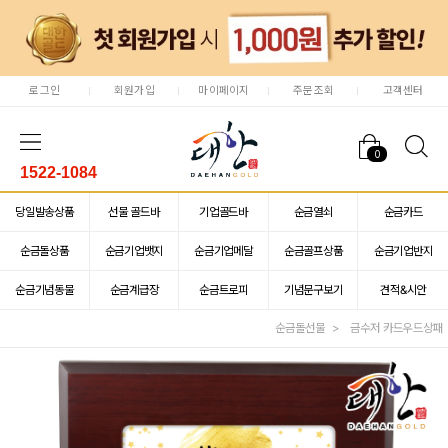
로그인
회원가입
마이페이지
주문조회
고객센터
0
1522-1084
당일발송상품
선물 골드바
기업골드바
순금열쇠
순금카드
순금돌상품
순금기업뱃지
순금기업메달
순금골프상품
순금기업반지
순금기념동물
순금계급장
순금트로피
기념문구보기
견적&시안
순금돌선물
금수저 카드우드상패