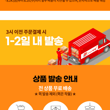
👍 네, 도움 됐어요
👎 아뇨, 아쉬워요