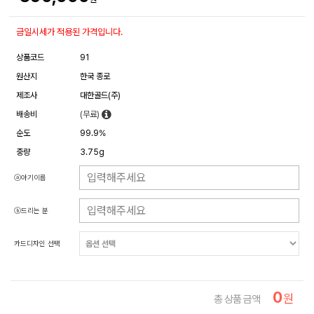
금일시세가 적용된 가격입니다.
상품코드
91
원산지
한국 종로
제조사
대한골드(주)
배송비
(무료)
순도
99.9%
중량
3.75g
ⓐ아기이름
ⓑ드리는 분
카드디자인 선택
0
원
총 상품 금액