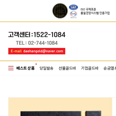
베스트 상품
당일발송
선물골드바
기업골드바
순금열