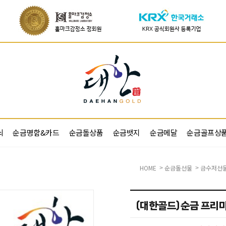
쇠
순금명함&카드
순금돌상품
순금뱃지
순금메달
순금골프상
HOME
순금돌선물
금수저선
>
>
(대한골드)순금 프리미