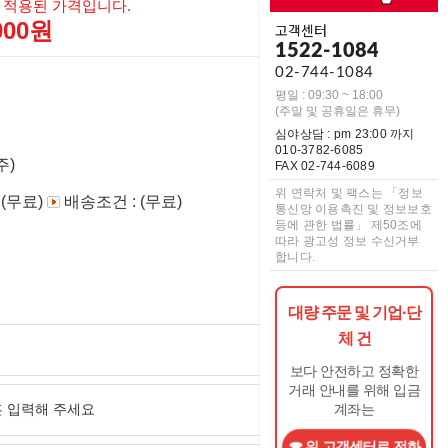
 적용된 가격입니다.
,000원
고객센터
1522-1084
02-744-1084
평일 : 09:30 ~ 18:00
(주말 및 공휴일은 휴무)
심야상담 : pm 23:00 까지
010-3782-6085
주)
FAX 02-744-6089
위 연락처 및 팩스는 「정보
 (무료)
배송조건 : (무료)
통신망 이용촉진 및 정보보호
등에 관한 법률」 제50조에
따라 광고성 정보 수신거부
합니다.
대량 주문 및 기업·단
체 건
보다 안전하고 정확한
거래 안내를 위해 입금
계좌는
위 고객센터로 전화