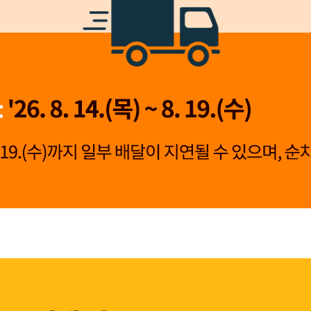
👍 네, 도움 됐어요
👎 아뇨, 아쉬워요