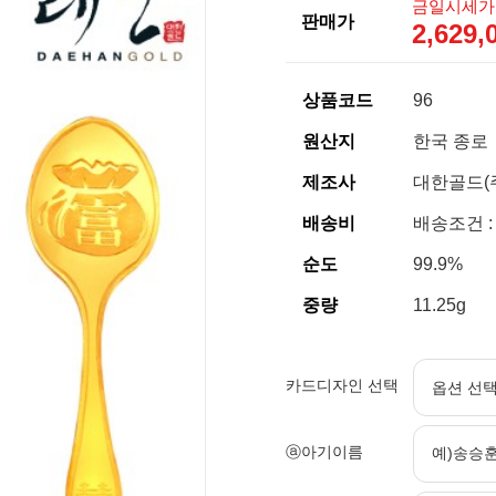
금일시세가
판매가
2,629
상품코드
96
원산지
한국 종로
제조사
대한골드(
배송비
배송조건 :
순도
99.9%
중량
11.25g
카드디자인 선택
ⓐ아기이름