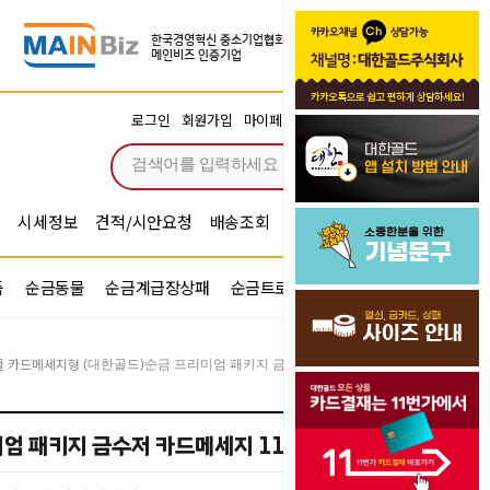
장바구니
로그인
회원가입
마이페이지
주문조회
0
시세정보
견적/시안요청
배송조회
시안확인
기념문구예문
품
순금동물
순금계급장상패
순금트로피
순금기업반지
물 카드메세지형
(대한골드)순금 프리미엄 패키지 금수저 카드메세지 11.25g(3돈)
엄 패키지 금수저 카드메세지 11.25g(3돈)