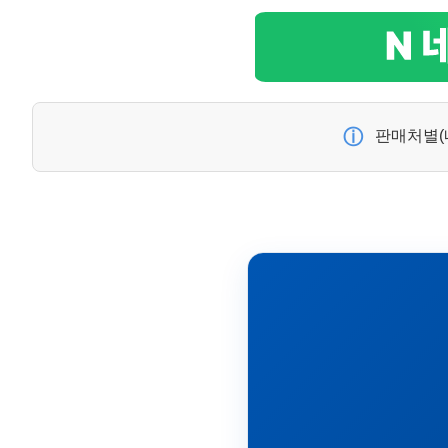
ⓘ
판매처별(네