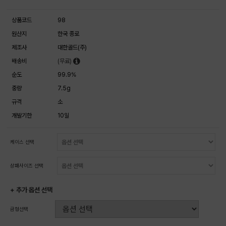
상품코드
98
원산지
한국 종로
제조사
대한골드(주)
배송비
(무료)
순도
99.9%
중량
7.5g
규격
소
개발기한
10일
케이스 선택
상패사이즈 선택
+ 추가 옵션 선택
금형선택