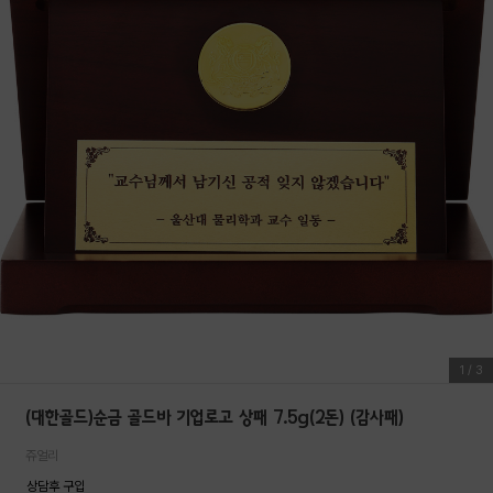
1
/
3
(대한골드)순금 골드바 기업로고 상패 7.5g(2돈) (감사패)
쥬얼리
상담후 구입