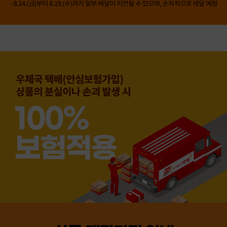
👍 네, 도움 됐어요
👎 아뇨, 아쉬워요