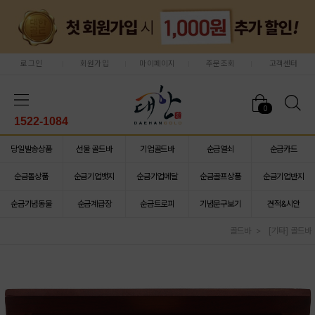
로그인
회원가입
마이페이지
주문조회
고객센터
0
1522-1084
당일발송상품
선물 골드바
기업골드바
순금열쇠
순금카드
순금돌상품
순금기업뱃지
순금기업메달
순금골프상품
순금기업반지
순금기념동물
순금계급장
순금트로피
기념문구보기
견적&시안
골드바
[기타] 골드바