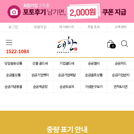
로그인
회원가입
마이페이지
주문조회
고객센터
0
1522-1084
당일발송상품
선물 골드바
기업골드바
순금열쇠
순금카드
순금돌상품
순금기업뱃지
순금기업메달
순금골프상품
순금기업반지
순금기념동물
순금계급장
순금트로피
기념문구보기
견적&시안
중량 표기 안내