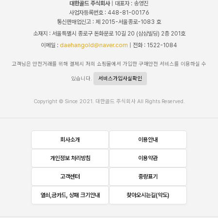
대한골드 주식회사
| 대표자 : 송영진
사업자등록번호 : 448-81-00176
통신판매업신고 : 제 2015-서울종로-1083 호
소재지 : 서울특별시 종로구 돈화문로 10길 20 (삼삼빌딩) 2층 201호
이메일 :
daehangold@naver.com
| 전화 : 1522-1084
고객님은 안전거래를 위해 결제시 저희 쇼핑몰에서 가입한 구매안전 서비스를 이용하실 수
있습니다.
서비스가입사실확인
Copyright © Since 2021. 대한골드 주식회사 All Rights Reserved.
회사소개
이용안내
개인정보 처리방침
이용약관
고객센터
중량표기
열쇠,금카드, 상패 크기안내
찾아오시는길(약도)