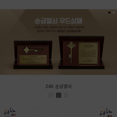
24K 순금열쇠