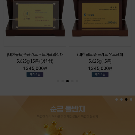
한골드)순금카드 우드아크릴상패
(대한골드)순금카드 우드상패
(대한골드)
5.625g(1.5돈) (명함형)
5.625g(1.5돈)
1,345,000
1,345,000
원
원