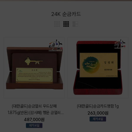
24K 순금카드
(대한골드)순금열쇠 우드상패
(대한골드)순금카드명함 1g
1.875g(반돈) (감사패) 행운 금열쇠
263,000원
황금열쇠
487,000원