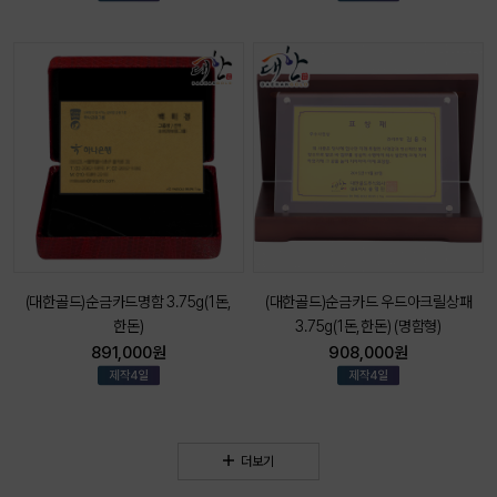
(대한골드)순금카드명함 3.75g(1돈,
(대한골드)순금카드 우드아크릴상패
한돈)
3.75g(1돈,한돈) (명함형)
891,000원
908,000원
더보기