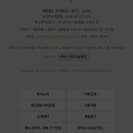
대한골드 주식회사
| 대표자 : 송영진
사업자등록번호 : 448-81-00176
통신판매업신고 : 제 2015-서울종로-1083 호
소재지 : 서울특별시 종로구 돈화문로 10길 20 (삼삼빌딩) 2층 201호
이메일 :
daehangold@naver.com
| 전화 : 1522-1084
고객님은 안전거래를 위해 결제시 저희 쇼핑몰에서 가입한 구매안전 서비스를 이용하실 수
있습니다.
서비스가입사실확인
Copyright © Since 2021. 대한골드 주식회사 All Rights Reserved.
회사소개
이용안내
개인정보 처리방침
이용약관
고객센터
중량표기
열쇠,금카드, 상패 크기안내
찾아오시는길(약도)