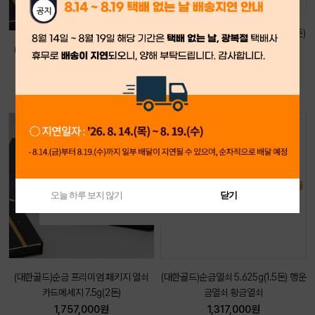
(대한골드)순금열쇠 기업로고 7.5g(2돈)
상담후 구입
(대한골드)순금 프리미엄 패키지 열쇠
카드메세지 3.75g(1돈,한돈)
888,000원
오늘 하루 보지 않기
닫기
오늘 하루 보지 않기
닫기
(대한골드)순금 프리미엄 패키지 열쇠
(대한골드)순금열쇠 5.625g(1.5돈) 행운
카드메세지 7.5g(2돈)
금열쇠 황금열쇠
1,757,000원
1,317,000원