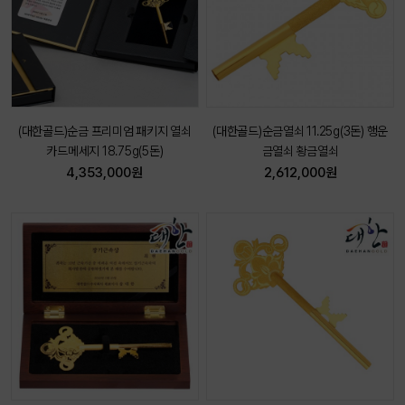
(대한골드)순금 프리미엄 패키지 열쇠
(대한골드)순금열쇠 11.25g(3돈) 행운
카드메세지 18.75g(5돈)
금열쇠 황금열쇠
4,353,000원
2,612,000원