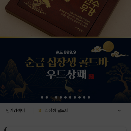
10
순금골드바
1
돌반지
2
아기돌반지
3
십장생 골드바
인기검색어
4
골드바
5
아기돌선물
6
순금돌반지
7
애기반지