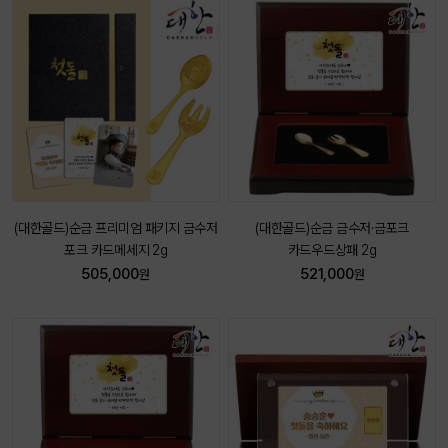
(대한골드)순금 프리미엄 패키지 금수저
(대한골드)순금 금수저·금포크
포크 카드메세지 2g
카드우드상패 2g
505,000
521,000
원
원