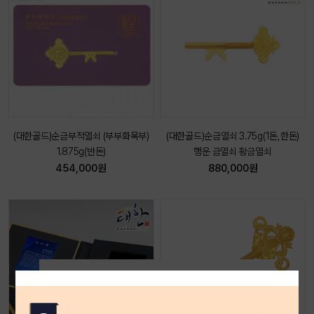
(대한골드)순금부적열쇠 (부부화목부)
(대한골드)순금열쇠 3.75g(1돈,한돈)
1.875g(반돈)
행운 금열쇠 황금열쇠
454,000원
880,000원