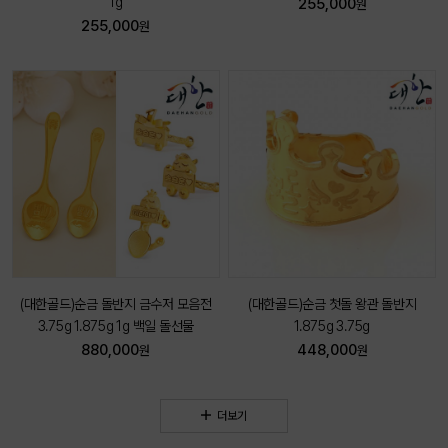
1g
255,000
원
255,000
원
(대한골드)순금 돌반지 금수저 모음전
(대한골드)순금 첫돌 왕관 돌반지
3.75g 1.875g 1g 백일 돌선물
1.875g 3.75g
880,000
448,000
원
원
더보기