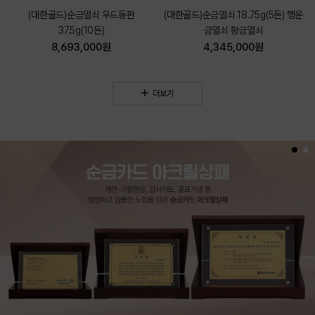
(대한골드)순금열쇠 우드동판
(대한골드)순금열쇠 18.75g(5돈) 행운
37.5g(10돈)
금열쇠 황금열쇠
8,693,000원
4,345,000원
더보기