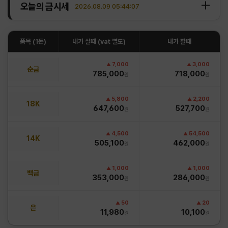
8
순금열쇠
오늘의 금시세
2026.08.09 05:44:08
9
순금명함
10
순금골드바
1
돌반지
품목 (1돈)
내가 살때 (vat 별도)
내가 팔때
7,000
3,000
순금
785,000
718,000
원
원
5,800
2,200
18K
647,600
527,700
원
원
4,500
54,500
14K
505,100
462,000
원
원
1,000
1,000
백금
353,000
286,000
원
원
50
20
은
11,980
10,100
원
원