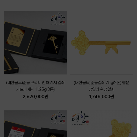
(대한골드)순금 프리미엄 패키지 열쇠
(대한골드)순금열쇠 7.5g(2돈) 행운
카드메세지 11.25g(3돈)
금열쇠 황금열쇠
2,620,000원
1,749,000원