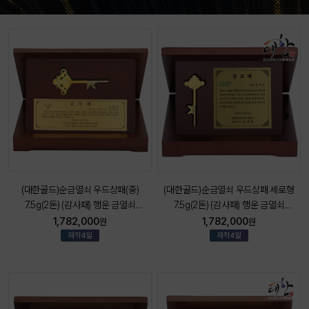
대한골드)순금열쇠 우드상패(중)
(대한골드)순금열쇠 우드상패 세로형
(대한
.5g(2돈) (감사패) 행운 금열쇠
7.5g(2돈) (감사패) 행운 금열쇠
3.75g
황금열쇠
황금열쇠
1,782,000
1,782,000
원
원