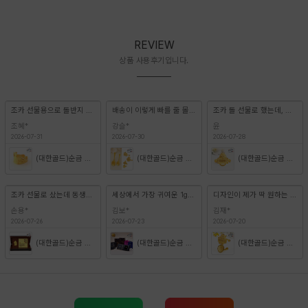
REVIEW
상품 사용후기입니다.
조카 선물용으로 돌반지 처음 구매해봤는데, 포장도 너무 예쁘고 좋네요!! 배송도 빠르고요! 돌반지 구매할 일 있으면 또 방문하
배송이 이렇게 빠를 줄 몰랐어요!! 조카 백일이라서 주문했는데 포장도 각인도 너무 마음에 듭니다!! 백일이라서 반돈으로 주문
조카 돌 선물로 했는데, 너무 만족해 했습니다^^ 디자인이 귀엽고 소장 가치 뿜뿜입니다~
조혜*
강슬*
윤
2026-07-31
2026-07-30
2026-07-28
(대한골드)순금 첫돌 왕관 돌반지 1.875g 3.75g
(대한골드)순금 돌반지 금수저 모음전 3.75g 1.875g 1g 백일 돌선물
(대한골드)순금 뱀띠 이름표 돌반지 아기 이름담은 돌선물 1g 1.875g 3.75g
조카 선물로 샀는데 동생이 너무 맘에 들어합니다~
세상에서 가장 귀여운 1g 입니다. 좋은 선물 됐어요.
디자인이 제가 딱 원하는 거예요~ 띠에 금수저 까지.. 예전에 조카 때는 이런디자인이 없어서 따로따로 주문했는데.. 너무 예뻐
손용*
김보*
김재*
2026-07-26
2026-07-23
2026-07-20
(대한골드)순금 금수저 아기뱀띠 골드바 우드상패 3.75g(1돈,한돈)
(대한골드)순금 프리미엄 패키지 금수저 돌반지 1g
(대한골드)순금 금수저 말띠 이름표 돌반지 아기 이름담은 돌선물 1g 1.875g 3.75g