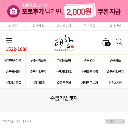
로그인
회원가입
마이페이지
주문조회
고객센터
0
1522-1084
당일발송상품
선물 골드바
기업골드바
순금열쇠
순금카드
순금돌상품
순금기업뱃지
순금기업메달
순금골프상품
순금기업반지
순금기념동물
순금계급장
순금트로피
기념문구보기
견적&시안
순금기업뱃지
TOTAL : 29 ITEMS