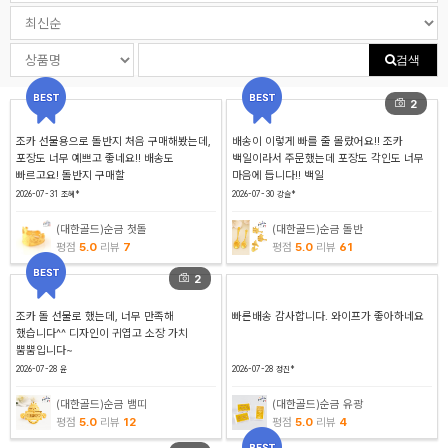
검색
2
조카 선물용으로 돌반지 처음 구매해봤는데,
배송이 이렇게 빠를 줄 몰랐어요!! 조카
포장도 너무 예쁘고 좋네요!! 배송도
백일이라서 주문했는데 포장도 각인도 너무
빠르고요! 돌반지 구매할
마음에 듭니다!! 백일
2026-07-31
조혜*
2026-07-30
강슬*
(대한골드)순금 첫돌
(대한골드)순금 돌반
평점
5.0
리뷰
7
평점
5.0
리뷰
61
2
조카 돌 선물로 했는데, 너무 만족해
빠른배송 감사합니다. 와이프가 좋아하네요
했습니다^^ 디자인이 귀엽고 소장 가치
뿜뿜입니다~
2026-07-28
윤
2026-07-28
정진*
(대한골드)순금 뱀띠
(대한골드)순금 유광
평점
5.0
리뷰
12
평점
5.0
리뷰
4