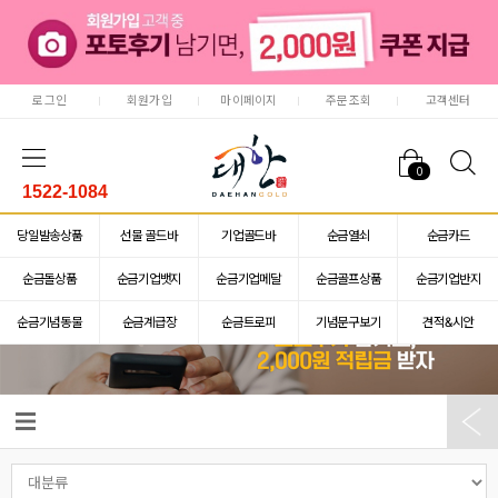
로그인
회원가입
마이페이지
주문조회
고객센터
0
1522-1084
당일발송상품
선물 골드바
기업골드바
순금열쇠
순금카드
순금돌상품
순금기업뱃지
순금기업메달
순금골프상품
순금기업반지
순금기념동물
순금계급장
순금트로피
기념문구보기
견적&시안