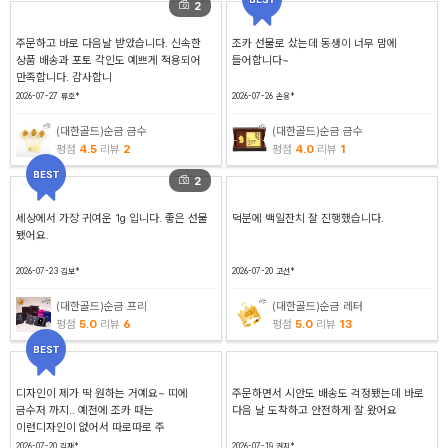
2
주문하고 바로 다음날 받았습니다. 신속한
조카 선물로 샀는데 동생이 너무 맘에
상품 배송과 포토 각인도 예쁘게 적용되어
들어합니다~
만족합니다. 감사합니
2026-07-27
류호*
2026-07-26
손용*
(대한골드)순금 금수
(대한골드)순금 금수
평점
4.5
리뷰
2
평점
4.0
리뷰
1
2
세상에서 가장 귀여운 1g 입니다. 좋은 선물
덕분에 백일잔치 잘 진행했습니다.
됐어요.
2026-07-23
김보*
2026-07-20
고선*
(대한골드)순금 프리
(대한골드)순금 레터
평점
5.0
리뷰
6
평점
5.0
리뷰
13
디자인이 제가 딱 원하는 거예요~ 띠에
주문하면서 시안도 배송도 걱정됐는데 바로
금수저 까지.. 예전에 조카 때는
다음 날 도착하고 안전하게 잘 왔어요
이런디자인이 없어서 따로따로 주
2026-07-20
김재*
2026-07-19
권지*