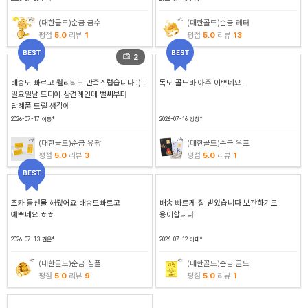
(대한골드)순금 금수
(대한골드)순금 레터
평점
5.0
리뷰
1
평점
5.0
리뷰
13
2
배송도 빠르고 퀄리티도 만족스럽습니다 :) !
독도 골드바 아주 이쁘네요.
일요일날 드디어 상견례인데 벌써부터
답례품 드릴 생각에
2026-07-17
이동*
2026-07-16
강창*
(대한골드)순금 유광
(대한골드)순금 우표
평점
5.0
리뷰
3
평점
5.0
리뷰
1
조카 돌선물 해줬어요 배송도빠르고
배송 빠르게 잘 받았습니다 보관하기도
예쁘네요 ㅎㅎ
용이합니다
2026-07-13
권은*
2026-07-12
이태*
(대한골드)순금 심플
(대한골드)순금 골드
평점
5.0
리뷰
9
평점
5.0
리뷰
1