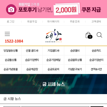
로그인
회원가입
마이페이지
주문조회
고객센터
0
1522-1084
당일발송상품
선물 골드바
기업골드바
순금열쇠
순금카드
순금돌상품
순금기업뱃지
순금기업메달
순금골프상품
순금기업반지
순금기념동물
순금계급장
순금트로피
기념문구보기
견적&시안
금 시황 뉴스