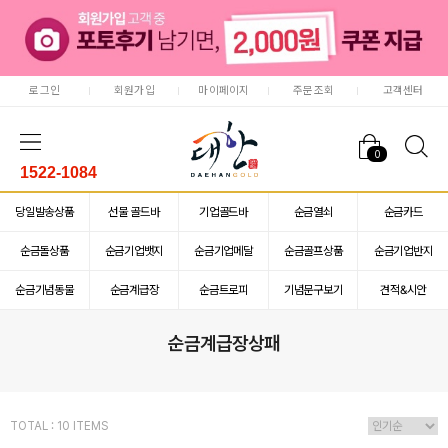
로그인
회원가입
마이페이지
주문조회
고객센터
0
1522-1084
당일발송상품
선물 골드바
기업골드바
순금열쇠
순금카드
순금돌상품
순금기업뱃지
순금기업메달
순금골프상품
순금기업반지
순금기념동물
순금계급장
순금트로피
기념문구보기
견적&시안
순금계급장상패
TOTAL : 10 ITEMS