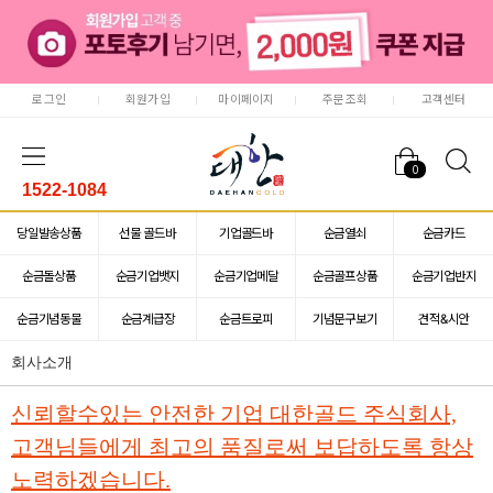
로그인
회원가입
마이페이지
주문조회
고객센터
0
1522-1084
당일발송상품
선물 골드바
기업골드바
순금열쇠
순금카드
순금돌상품
순금기업뱃지
순금기업메달
순금골프상품
순금기업반지
순금기념동물
순금계급장
순금트로피
기념문구보기
견적&시안
회사소개
신뢰할수있는 안전한 기업 대한골드 주식회사,
고객님들에게 최고의 품질로써 보답하도록 항상
노력하겠습니다.