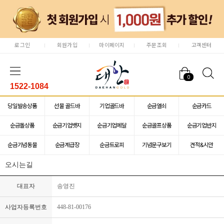
로그인
회원가입
마이페이지
주문조회
고객센터
0
1522-1084
당일발송상품
선물 골드바
기업골드바
순금열쇠
순금카드
순금돌상품
순금기업뱃지
순금기업메달
순금골프상품
순금기업반지
순금기념동물
순금계급장
순금트로피
기념문구보기
견적&시안
오시는길
대표자
송영진
사업자등록번호
448-81-00176