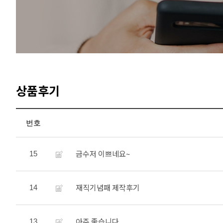
상품후기
번호
금수저 이쁘네요~
15
재직기념패 제작후기
14
아주 좋습니다.
13