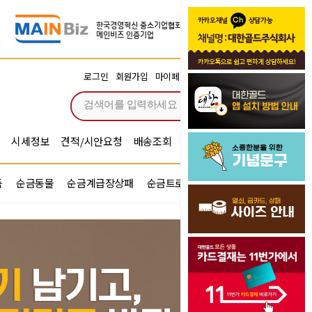
장바구니
로그인
회원가입
마이페이지
주문조회
0
시세정보
견적/시안요청
배송조회
시안확인
기념문구예문
품
순금동물
순금계급장상패
순금트로피
순금기업반지