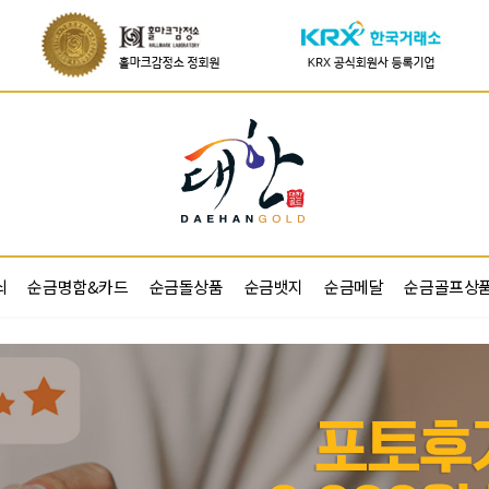
쇠
순금명함&카드
순금돌상품
순금뱃지
순금메달
순금골프상