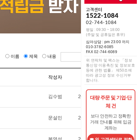
고객센터
1522-1084
02-744-1084
평일 : 09:30 ~ 18:00
(주말 및 공휴일은 휴무)
심야상담 : pm 23:00 까지
010-3782-6085
FAX 02-744-6089
이름
제목
내용
위 연락처 및 팩스는 「정보
통신망 이용촉진 및 정보보호
등에 관한 법률」 제50조에
따라 광고성 정보 수신거부
작성자
작성일
조회수
합니다.
김수범
2021.09.28
483
대량 주문 및 기업·단
체 건
보다 안전하고 정확한
문설민
2020.10.06
433
거래 안내를 위해 입금
계좌는
복영석
2020.07.08
509
위 고객센터로 전화