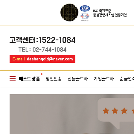
베스트 상품
당일발송
선물골드바
기업골드바
순금열