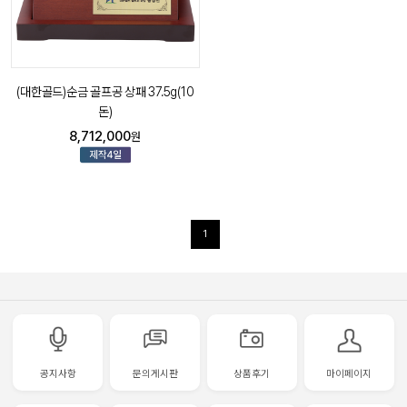
(대한골드)순금 골프공 상패 37.5g(10
돈)
8,712,000
원
1
공지사항
문의게시판
상품후기
마이페이지