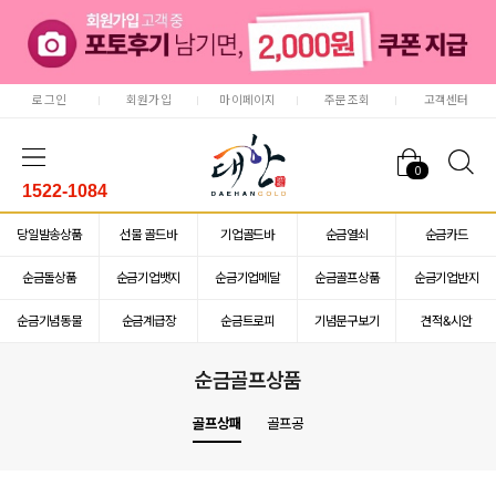
로그인
회원가입
마이페이지
주문조회
고객센터
0
1522-1084
당일발송상품
선물 골드바
기업골드바
순금열쇠
순금카드
순금돌상품
순금기업뱃지
순금기업메달
순금골프상품
순금기업반지
순금기념동물
순금계급장
순금트로피
기념문구보기
견적&시안
순금골프상품
골프상패
골프공