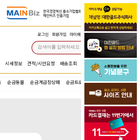
장바구니
로그인
회원가입
마이페이지
주문조회
0
시세정보
견적/시안요청
배송조회
시안확인
기념문구예문
품
순금동물
순금계급장상패
순금트로피
순금기업반지