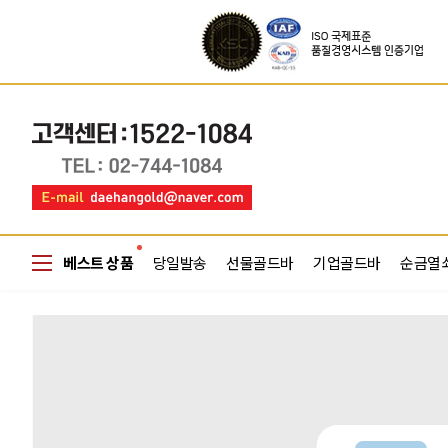
베스트 상품
당일발송
선물골드바
기업골드바
순금열