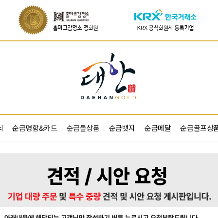
쇠
순금명함&카드
순금돌상품
순금뱃지
순금메달
순금골프상