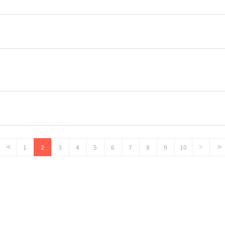
1
2
3
4
5
6
7
8
9
10
<<
>
>>