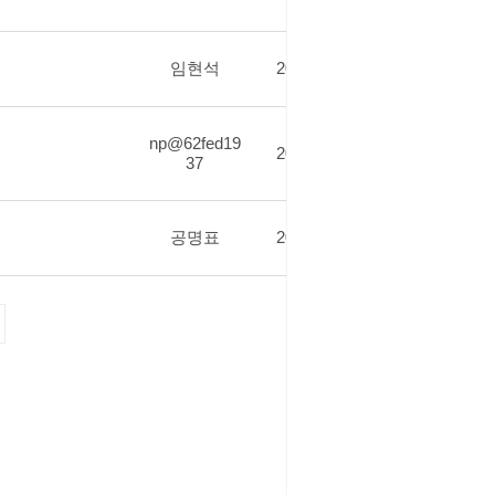
임현석
2026.05.07
3
np@62fed19
2026.04.27
3
37
공명표
2026.04.14
5
글쓰기