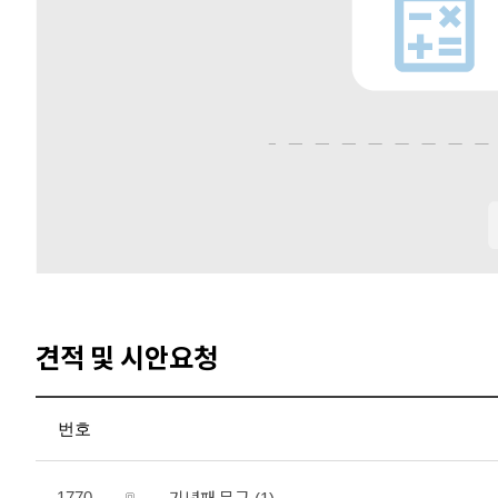
견적 및 시안요청
번호
기념패 문구
1770