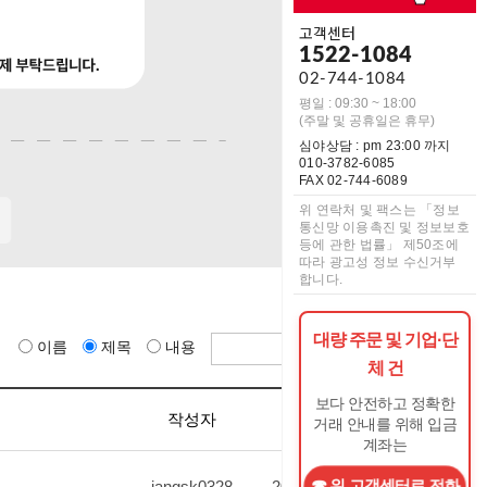
고객센터
1522-1084
02-744-1084
평일 : 09:30 ~ 18:00
(주말 및 공휴일은 휴무)
심야상담 : pm 23:00 까지
010-3782-6085
FAX 02-744-6089
위 연락처 및 팩스는 「정보
통신망 이용촉진 및 정보보호
등에 관한 법률」 제50조에
따라 광고성 정보 수신거부
합니다.
대량 주문 및 기업·단
이름
제목
내용
체 건
보다 안전하고 정확한
작성자
작성일
조회수
거래 안내를 위해 입금
계좌는
위 고객센터로 전화
jangsk0328
2026.06.10
7